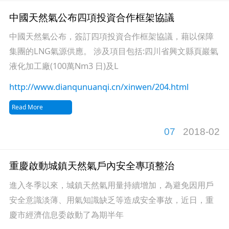
中國天然氣公布四項投資合作框架協議
中國天然氣公布，簽訂四項投資合作框架協議，藉以保障
集團的LNG氣源供應。 涉及項目包括:四川省興文縣頁巖氣
液化加工廠(100萬Nm3 日)及L
http://www.dianqunuanqi.cn/xinwen/204.html
Read More
07
2018-02
重慶啟動城鎮天然氣戶內安全專項整治
進入冬季以來，城鎮天然氣用量持續增加，為避免因用戶
安全意識淡薄、用氣知識缺乏等造成安全事故，近日，重
慶市經濟信息委啟動了為期半年