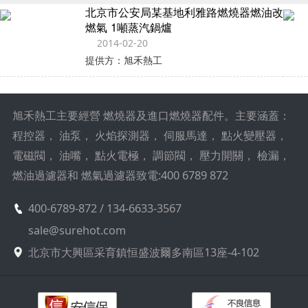
北京市公安局某基地利雅路燃燒器燃油改
燃氣 1噸蒸汽鍋爐
2014-02-20
提供方：旭禾熱工
旭禾熱工主要經營 燃燒器及進口燃燒器配件。主要涵蓋：
程控器， 油泵， 火焰探測器， 伺服馬達， 點火變壓器，
電磁閥， 油嘴， 點火電極， 調節閥， 壓力開關， 檢漏，
燃油過濾器和 燃氣過濾器致電:400 6789 872
400-6789-872 / 134-6633-3567
sale@surehot.com
北京市大興區采育鎮恒盛波爾多南區13座-4-102