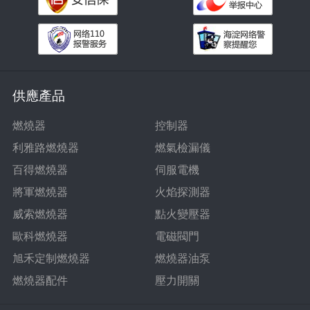
供應產品
燃燒器
控制器
利雅路燃燒器
燃氣檢漏儀
百得燃燒器
伺服電機
將軍燃燒器
火焰探測器
威索燃燒器
點火變壓器
歐科燃燒器
電磁閥門
旭禾定制燃燒器
燃燒器油泵
燃燒器配件
壓力開關