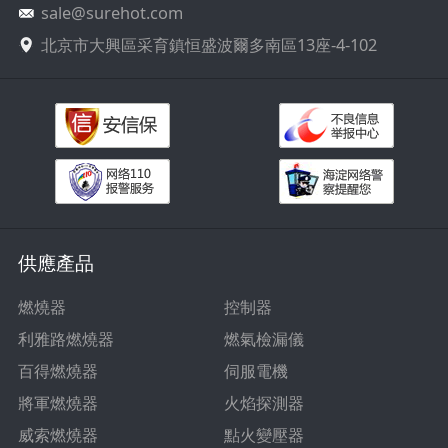
sale@surehot.com
北京市大興區采育鎮恒盛波爾多南區13座-4-102
供應產品
燃燒器
控制器
利雅路燃燒器
燃氣檢漏儀
百得燃燒器
伺服電機
將軍燃燒器
火焰探測器
威索燃燒器
點火變壓器