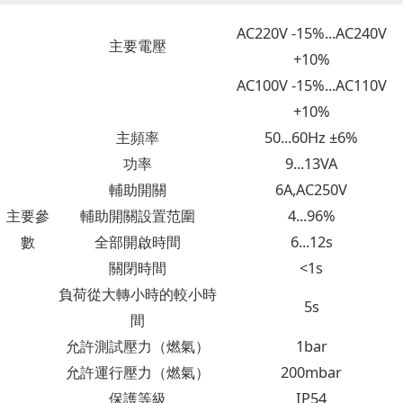
AC220V -15%...AC240V
主要電壓
+10%
AC100V -15%...AC110V
+10%
主頻率
50...60Hz ±6%
功率
9...13VA
輔助開關
6A,AC250V
主要參
輔助開關設置范圍
4...96%
數
全部開啟時間
6...12s
關閉時間
<1s
負荷從大轉小時的較小時
5s
間
允許測試壓力（燃氣）
1bar
允許運行壓力（燃氣）
200mbar
保護等級
IP54