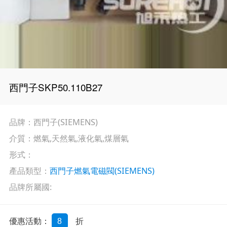
西門子SKP50.110B27
品牌：西門子(SIEMENS)
介質：燃氣,天然氣,液化氣,煤層氣
形式：
產品類型：
西門子燃氣電磁閥(SIEMENS)
品牌所屬國:
優惠活動：
折
8