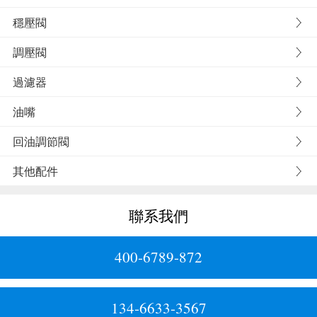
穩壓閥
調壓閥
過濾器
油嘴
回油調節閥
其他配件
聯系我們
400-6789-872
134-6633-3567