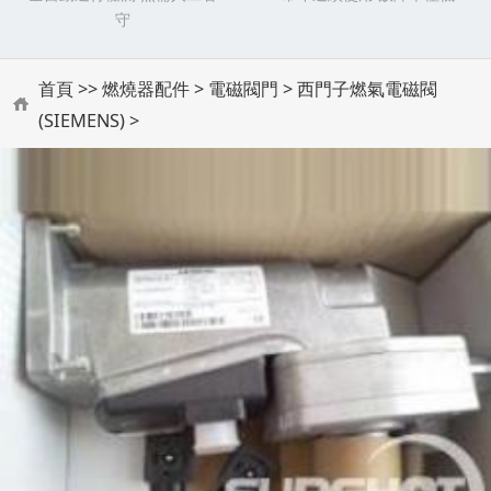
守
首頁
>>
燃燒器配件
>
電磁閥門
>
西門子燃氣電磁閥
(SIEMENS)
>