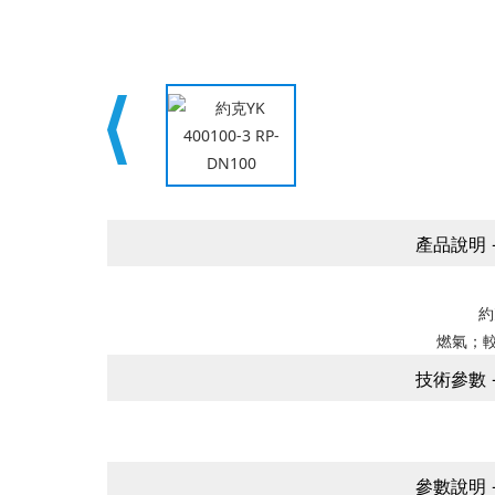
產品說明 --
約克
燃氣；較
技術參數 --
參數說明 --