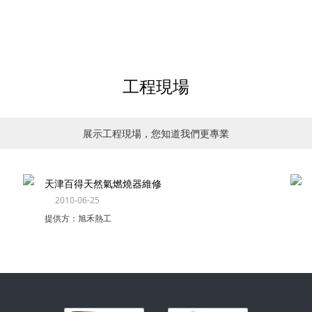
工程現場
展示工程現場，您知道我們更專業
【現場視頻】福建莆田大型軋鋼廠 利
雅路燃燒器 安裝調試
2014-02-20
提供方：旭禾熱工