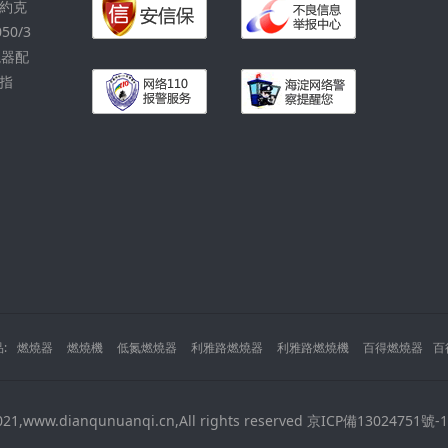
括約克
50/3
燒器配
用指
:
燃燒器
燃燒機
低氮燃燒器
利雅路燃燒器
利雅路燃燒機
百得燃燒器
百
021,www.dianqunuanqi.cn,All rights reserved
京ICP備13024751號-1