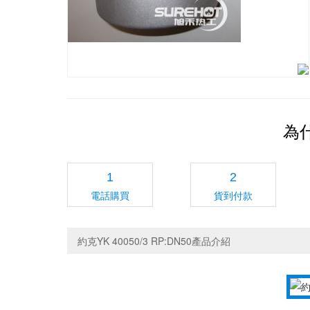
為
1
2
電話購買
貨到付款
約克YK 40050/3 RP:DN50產品介紹