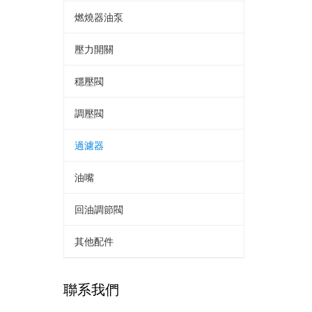
燃燒器油泵
壓力開關
穩壓閥
調壓閥
過濾器
油嘴
回油調節閥
其他配件
聯系我們