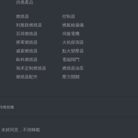
供應產品
燃燒器
控制器
利雅路燃燒器
燃氣檢漏儀
百得燃燒器
伺服電機
將軍燃燒器
火焰探測器
威索燃燒器
點火變壓器
歐科燃燒器
電磁閥門
旭禾定制燃燒器
燃燒器油泵
燃燒器配件
壓力開關
得燃燒機
未經同意，不得轉載