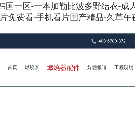
-韩国一区-一本加勒比波多野结衣-
片免费看-手机看片国产精品-久草午夜
400-6789-872
燃燒器配件
首頁
燃燒器
媒體報道
工程現場