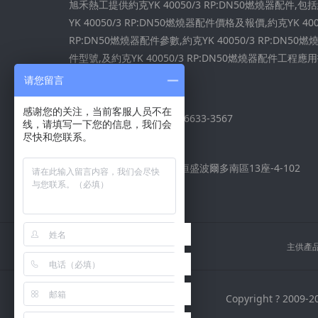
旭禾熱工提供約克YK 40050/3 RP:DN50燃燒器配件,包
YK 40050/3 RP:DN50燃燒器配件價格及報價,約克YK 400
RP:DN50燃燒器配件參數,約克YK 40050/3 RP:DN50燃
件型號,及約克YK 40050/3 RP:DN50燃燒器配件工程應
導，致電:400 6789 872
请您留言
感谢您的关注，当前客服人员不在
400-6789-872 / 134-6633-3567
线，请填写一下您的信息，我们会
尽快和您联系。
sale@surehot.com
北京市大興區采育鎮恒盛波爾多南區13座-4-102
主供產品
Copyright ? 2009-2