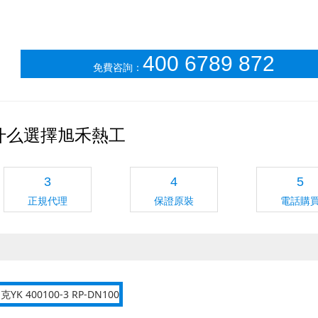
400 6789 872
免費咨詢：
什么選擇旭禾熱工
3
4
5
正規代理
保證原裝
電話購