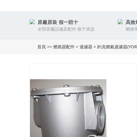
原廠原裝 假一賠十
高效
全部原廠設備及配件 敢于承諾
燃燒率
首頁
>>
燃燒器配件
>
過濾器
>
約克燃氣過濾器(YOR