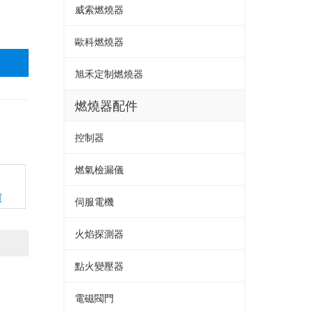
威索燃燒器
歐科燃燒器
旭禾定制燃燒器
燃燒器配件
控制器
燃氣檢漏儀
買
伺服電機
火焰探測器
點火變壓器
電磁閥門