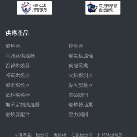
供應產品
燃燒器
控制器
利雅路燃燒器
燃氣檢漏儀
百得燃燒器
伺服電機
將軍燃燒器
火焰探測器
威索燃燒器
點火變壓器
歐科燃燒器
電磁閥門
旭禾定制燃燒器
燃燒器油泵
燃燒器配件
壓力開關
主供產品:
燃燒器
燃燒機
低氮燃燒器
利雅路燃燒器