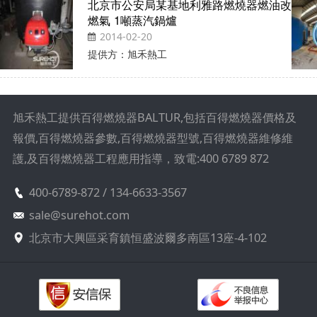
北京市公安局某基地利雅路燃燒器燃油改
燃氣 1噸蒸汽鍋爐
2014-02-20
提供方：旭禾熱工
旭禾熱工提供百得燃燒器BALTUR,包括百得燃燒器價格及
報價,百得燃燒器參數,百得燃燒器型號,百得燃燒器維修維
護,及百得燃燒器工程應用指導，致電:400 6789 872
400-6789-872 / 134-6633-3567
sale@surehot.com
北京市大興區采育鎮恒盛波爾多南區13座-4-102