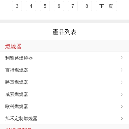
3
4
5
6
7
8
下一頁
產品列表
燃燒器
利雅路燃燒器
百得燃燒器
將軍燃燒器
威索燃燒器
歐科燃燒器
旭禾定制燃燒器