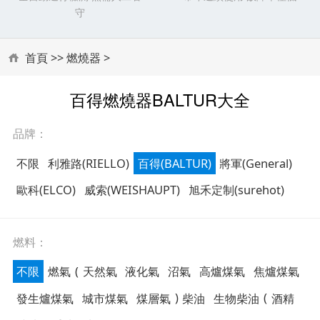
守
首頁
>>
燃燒器
>
百得燃燒器BALTUR大全
品牌：
不限
利雅路(RIELLO)
百得(BALTUR)
將軍(General)
歐科(ELCO)
威索(WEISHAUPT)
旭禾定制(surehot)
燃料：
不限
燃氣
(
天然氣
液化氣
沼氣
高爐煤氣
焦爐煤氣
發生爐煤氣
城市煤氣
煤層氣
)
柴油
生物柴油
(
酒精